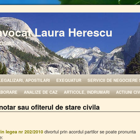
avocat Laura Herescu
OSIBIL !
LEGALIZARI, APOSTILARI
EXEQUATUR
SERVICII DE NEGOCIERE 
ABORARE
ANALIZE DE CAZ
ARTICOLE, INDRUMARI
ACTIUNI CI
notar sau ofiterul de stare civila
divortul prin acordul partilor se poate pronunta
in legea nr 202/2010
e: