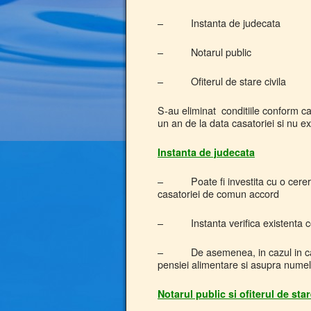
– Instanta de judecata
– Notarul public
– Ofiterul de stare civila
S-au eliminat conditiile conform c
un an de la data casatoriei si nu exi
Instanta de judecata
– Poate fi investita cu o cerere 
casatoriei de comun accord
– Instanta verifica existenta cons
– De asemenea, in cazul in care e
pensiei alimentare si asupra numelu
Notarul public si ofiterul de star