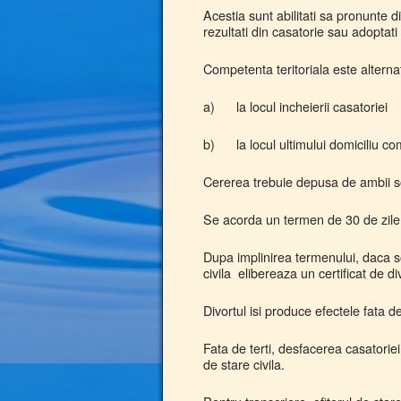
Acestia sunt abilitati sa pronunte d
rezultati din casatorie sau adoptati
Competenta teritoriala este alterna
a) la locul incheierii casatoriei
b) la locul ultimului domiciliu com
Cererea trebuie depusa de ambii s
Se acorda un termen de 30 de zile t
Dupa implinirea termenului, daca sot
civila elibereaza un certificat de di
Divortul isi produce efectele fata de 
Fata de terti, desfacerea casatorie
de stare civila.