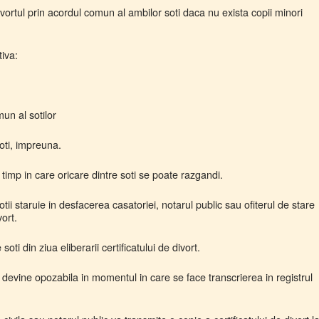
ivortul prin acordul comun al ambilor soti daca nu exista copii minori
tiva:
un al sotilor
oti, impreuna.
imp in care oricare dintre soti se poate razgandi.
ii staruie in desfacerea casatoriei, notarul public sau ofiterul de stare
vort.
soti din ziua eliberarii certificatului de divort.
i devine opozabila in momentul in care se face transcrierea in registrul