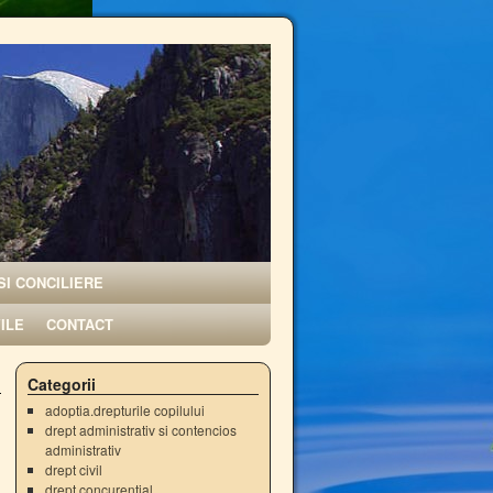
SI CONCILIERE
VILE
CONTACT
Categorii
adoptia.drepturile copilului
drept administrativ si contencios
administrativ
drept civil
drept concurential