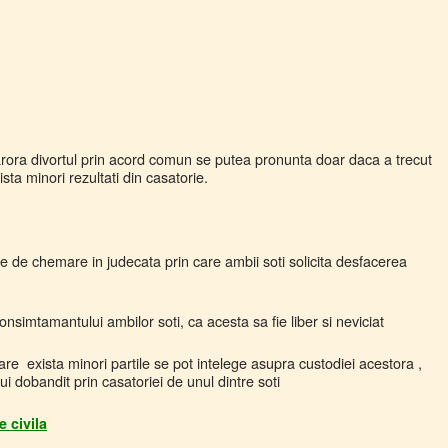
arora divortul prin acord comun se putea pronunta doar daca a trecut
sta minori rezultati din casatorie.
de chemare in judecata prin care ambii soti solicita desfacerea
imtamantului ambilor soti, ca acesta sa fie liber si neviciat
xista minori partile se pot intelege asupra custodiei acestora ,
i dobandit prin casatoriei de unul dintre soti
e civila