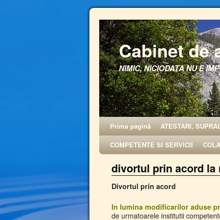
Cabinet de 
NIMIC, NICIODATA NU E IMP
Prima pagină
ATESTARI, SUPRA
COMPETENTE SI SERVICII
COL
divortul prin acord la 
Divortul prin acord
In lumina modificarilor aduse pr
de urmatoarele institutii competent