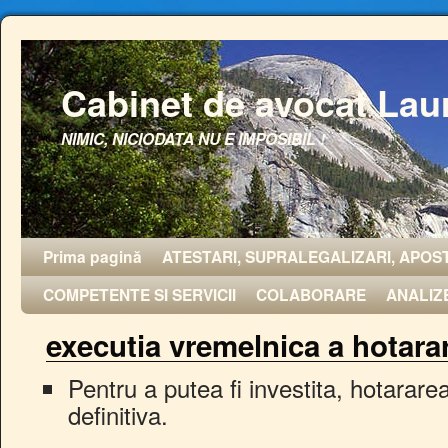
Cabinet de avocat Lau
NIMIC, NICIODATA NU E IMPOSIBIL !
Prima pagină
ATESTARI, SUPRALEGALIZARI, APOST
COMPETENTE SI SERVICII
COLABORARE
ANALIZ
executia vremelnica a hotarar
Pentru a putea fi investita, hotararea
definitiva.