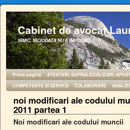
Cabinet de avocat Lau
NIMIC, NICIODATA NU E IMPOSIBIL !
Prima pagină
ATESTARI, SUPRALEGALIZARI, APOST
COMPETENTE SI SERVICII
COLABORARE
ANALIZ
noi modificari ale codului mu
2011 partea 1
Noi modificari ale codului muncii