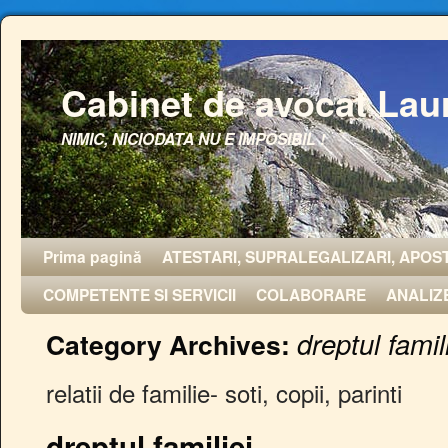
Cabinet de avocat Lau
NIMIC, NICIODATA NU E IMPOSIBIL !
Prima pagină
ATESTARI, SUPRALEGALIZARI, APOST
COMPETENTE SI SERVICII
COLABORARE
ANALIZ
dreptul famil
Category Archives:
relatii de familie- soti, copii, parinti
dreptul familiei