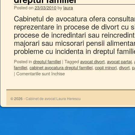
Posted on
23/03/2010
by
laura
Cabinetul de avocatura ofera consultant
reprezentare in procese de divort cu si
procese de incredintari sau reincredintar
majorari sau micsorari pensii alimentare
probleme cu incidenta in dreptul famil
Posted in
dreptul familiei
|
Tagged
avocat divort
,
avocat partaj
,
familiei
,
cabinet avocatura dreptul familiei
,
copii minori
,
divort
,
p
|
Comentariile sunt închise
© 2026 -
Cabinet de avocat Laura Herescu