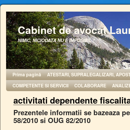
Cabinet de avocat Lau
NIMIC, NICIODATA NU E IMPOSIBIL !
Prima pagină
ATESTARI, SUPRALEGALIZARI, APOST
COMPETENTE SI SERVICII
COLABORARE
ANALIZ
activitati dependente fiscalit
Prezentele informatii se bazeaza p
58/2010 si OUG 82/2010