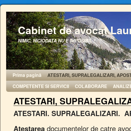
Cabinet de avocat Lau
NIMIC, NICIODATA NU E IMPOSIBIL !
Prima pagină
ATESTARI, SUPRALEGALIZARI, APOST
COMPETENTE SI SERVICII
COLABORARE
ANALIZ
ATESTARI, SUPRALEGALIZA
ATESTARI. SUPRALEGALIZARI. A
documentelor de catre avoc
Atestarea