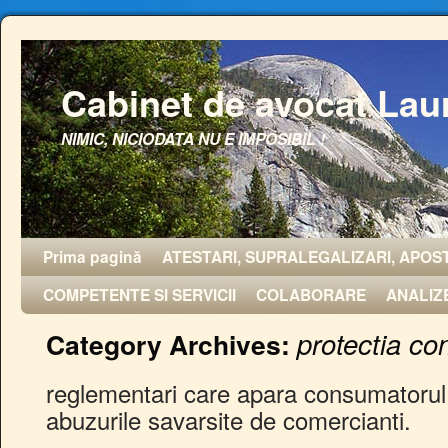
Cabinet de avocat Lau
NIMIC, NICIODATA NU E IMPOSIBIL !
Prima pagină
ATESTARI, SUPRALEGALIZARI, APOST
COMPETENTE SI SERVICII
COLABORARE
ANALIZ
protectia co
Category Archives:
reglementari care apara consumatorul,
abuzurile savarsite de comercianti.