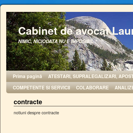
Cabinet de avocat Lau
NIMIC, NICIODATA NU E IMPOSIBIL !
Prima pagină
ATESTARI, SUPRALEGALIZARI, APOST
COMPETENTE SI SERVICII
COLABORARE
ANALIZ
contracte
notiuni despre contracte