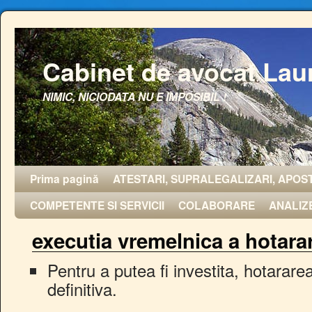
Cabinet de avocat Lau
NIMIC, NICIODATA NU E IMPOSIBIL !
Prima pagină
ATESTARI, SUPRALEGALIZARI, APOST
COMPETENTE SI SERVICII
COLABORARE
ANALIZ
executia vremelnica a hotarar
Pentru a putea fi investita, hotararea
definitiva.