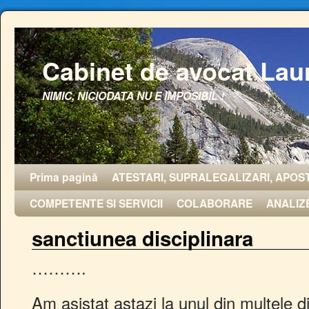
Cabinet de avocat Lau
NIMIC, NICIODATA NU E IMPOSIBIL !
Prima pagină
ATESTARI, SUPRALEGALIZARI, APOST
COMPETENTE SI SERVICII
COLABORARE
ANALIZ
sanctiunea disciplinara
……….
Am asistat astazi la unul din multele dia