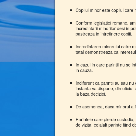
Copilul minor este copilul care n
Conform legislatiei romane, ambi
incredintarii minorilor desi in 
pastreaza in intretinere copiii.
Incredintarea minorului catre ma
tatal demonstreaza ca interesul c
In cazul in care parintii nu se i
in cauza.
Indiferent ca parintii au sau nu
instanta va dispune, din oficiu,
la baza deciziei.
De asemenea, daca minorul a imp
Parintele care pierde custodia, 
de vizita, celalalt parinte fiind