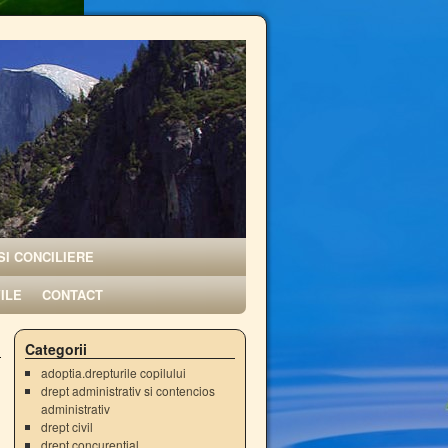
SI CONCILIERE
VILE
CONTACT
Categorii
adoptia.drepturile copilului
drept administrativ si contencios
administrativ
drept civil
drept concurential