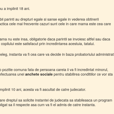
u a implinit 18 ani.
i parinti au drepturi egale si sanse egale in vederea obtinerii
practica cele mai frecvente cazuri sunt cele in care mama este cea care
ma nu este insa, obligatorie daca parintii se invoiesc altfel sau daca
opilului este satisfacut prin incredintarea acestuia, tatalui.
nteleg, instanta va fi cea care va decide in baza probatoriului administrat
 o pozitie comuna fata de persoana careia ii va fi incredintat minorul,
 efectuarea unei
pentru stabilirea conditiilor ce vor sta
anchete sociale
linit 10 ani, acesta va fi ascultat de catre judecator.
are dreptul sa solicite instantei de judecata sa stabileasca un program
 obligat sa il respecte asa cum va fi el admis de catre instanta.