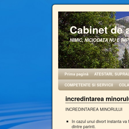
Cabinet de 
NIMIC, NICIODATA NU E IMP
Prima pagină
ATESTARI, SUPRA
COMPETENTE SI SERVICII
COL
incredintarea minorulu
INCREDINTAREA MINORULUI
In cazul unui divort instanta va 
dintre parinti.