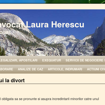
avocat Laura Herescu
OSIBIL !
LEGALIZARI, APOSTILARI
EXEQUATUR
SERVICII DE NEGOCIERE 
ABORARE
ANALIZE DE CAZ
ARTICOLE, INDRUMARI
ACTIUNI CI
i la divort
fi obligata sa se pronunte si asupra incredintarii minorilor catre unul