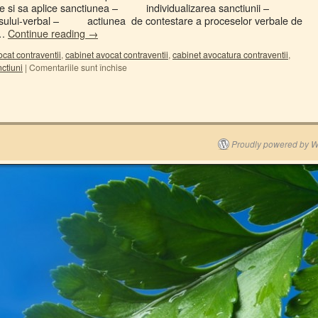
e si sa aplice sanctiunea – individualizarea sanctiunii –
sului-verbal – actiunea de contestare a proceselor verbale de
 …
Continue reading
→
ocat contraventii
,
cabinet avocat contraventii
,
cabinet avocatura contraventii
,
ctiuni
|
Comentariile sunt închise
u
Proudly powered by W