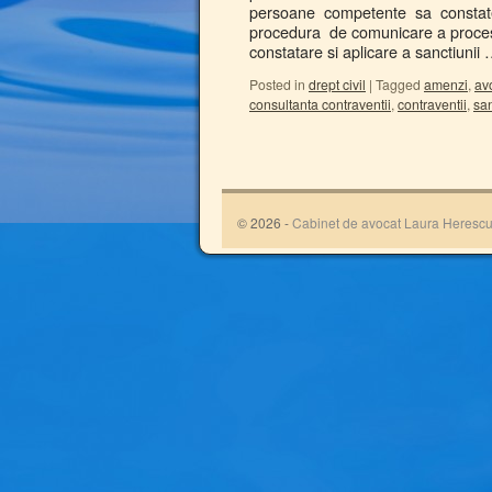
persoane competente sa constat
procedura de comunicare a proce
constatare si aplicare a sanctiunii
Posted in
drept civil
|
Tagged
amenzi
,
av
consultanta contraventii
,
contraventii
,
san
© 2026 -
Cabinet de avocat Laura Heresc