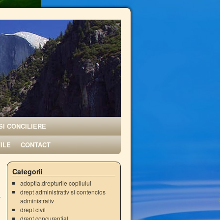
SI CONCILIERE
VILE
CONTACT
Categorii
adoptia.drepturile copilului
drept administrativ si contencios
administrativ
drept civil
drept concurential