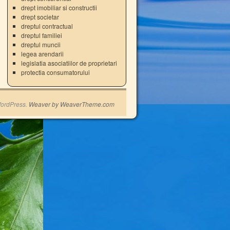
drept imobiliar si constructii
drept societar
dreptul contractual
dreptul familiei
dreptul muncii
legea arendarii
legislatia asociatiilor de proprietari
protectia consumatorului
ordPress.
Weaver by WeaverTheme.com