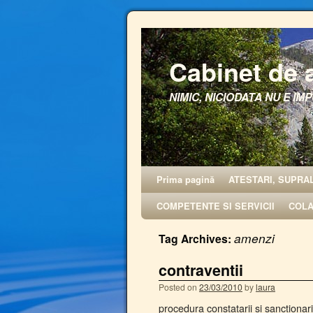
Cabinet de 
NIMIC, NICIODATA NU E IMP
Prima pagină
ATESTARI, SUPRA
COMPETENTE SI SERVICII
COL
amenzi
Tag Archives:
contraventii
Posted on
23/03/2010
by
laura
procedura constatarii si sanctio