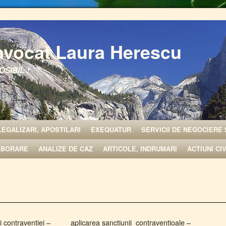
avocat Laura Herescu
OSIBIL !
LEGALIZARI, APOSTILARI
EXEQUATUR
SERVICII DE NEGOCIERE 
ABORARE
ANALIZE DE CAZ
ARTICOLE, INDRUMARI
ACTIUNI CI
narii contraventiei – aplicarea sanctiunii contraventioale –