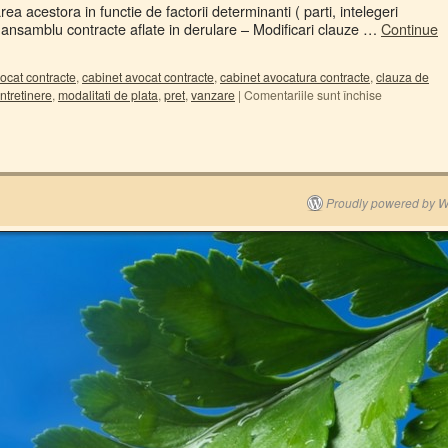
a acestora in functie de factorii determinanti ( parti, intelegeri
r ansamblu contracte aflate in derulare – Modificari clauze …
Continue
ocat contracte
,
cabinet avocat contracte
,
cabinet avocatura contracte
,
clauza de
intretinere
,
modalitati de plata
,
pret
,
vanzare
|
Comentariile sunt închise
u
Proudly powered by W