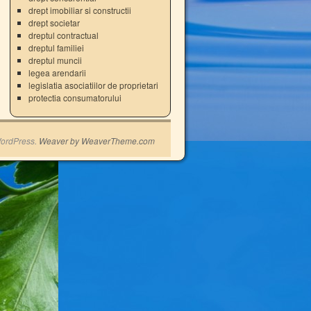
drept imobiliar si constructii
drept societar
dreptul contractual
dreptul familiei
dreptul muncii
legea arendarii
legislatia asociatiilor de proprietari
protectia consumatorului
ordPress.
Weaver by WeaverTheme.com