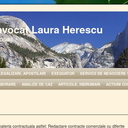
avocat Laura Herescu
OSIBIL !
LEGALIZARI, APOSTILARI
EXEQUATUR
SERVICII DE NEGOCIERE 
ABORARE
ANALIZE DE CAZ
ARTICOLE, INDRUMARI
ACTIUNI CI
 materia contractuala astfel: Redactare contracte comerciale cu diferite