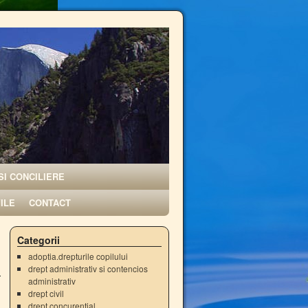
SI CONCILIERE
VILE
CONTACT
Categorii
adoptia.drepturile copilului
drept administrativ si contencios
administrativ
drept civil
drept concurential