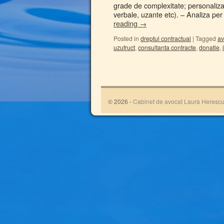
grade de complexitate; personalizare
verbale, uzante etc). – Analiza pe
reading
→
Posted in
dreptul contractual
|
Tagged
av
uzufruct
,
consultanta contracte
,
donatie
,
© 2026 -
Cabinet de avocat Laura Heresc