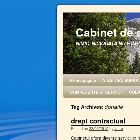
Cabinet de 
NIMIC, NICIODATA NU E IMP
Prima pagină
ATESTARI, SUPRA
COMPETENTE SI SERVICII
COL
donatie
Tag Archives:
drept contractual
Posted on
23/03/2010
by
laura
Cabinetul ofera diverse servicii in